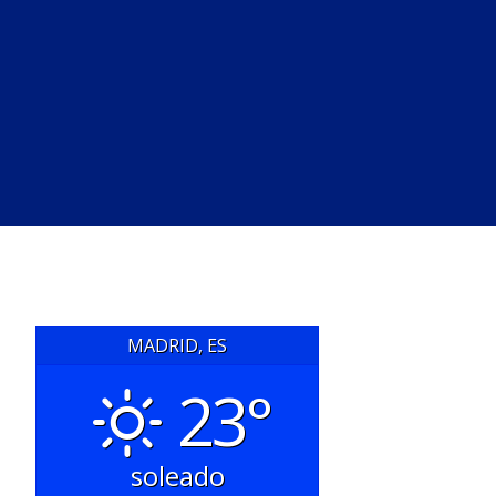
MADRID, ES
23°
soleado