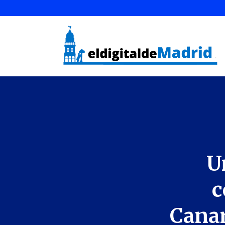
U
c
Canar