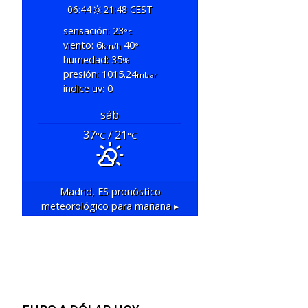
06:44
21:48 CEST
sensación: 23
°c
viento: 6
40
km/h
°
humedad: 35
%
presión: 1015.24
mbar
índice uv: 0
sáb
37
/ 21
°C
°C
Madrid, ES
pronóstico
meteorológico para mañana ▸