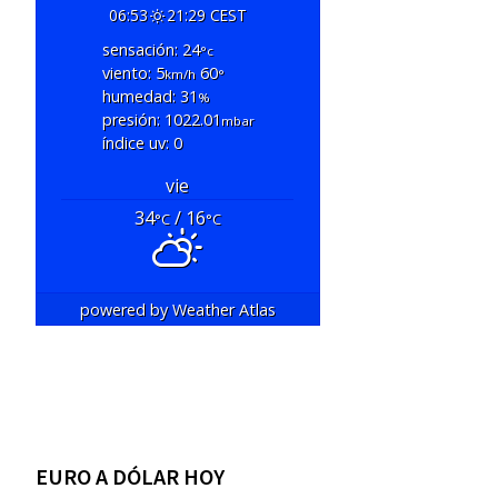
06:53
21:29 CEST
sensación: 24
°c
viento: 5
60
km/h
°
humedad: 31
%
presión: 1022.01
mbar
índice uv: 0
vie
34
/ 16
°C
°C
powered by
Weather Atlas
EURO A DÓLAR HOY