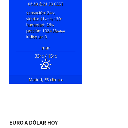
06:50
21:33 CEST
sensación: 24
°c
viento: 11
130
km/h
°
humedad: 26
%
presión: 1024.38
mbar
índice uv: 0
mar
33
/ 15
°C
°C
Madrid, ES
clima ▸
EURO A DÓLAR HOY