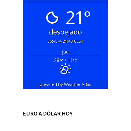
21°
despejado
06:45
21:40 CEST
jue
28
/ 11
°C
°C
powered by
Weather Atlas
EURO A DÓLAR HOY