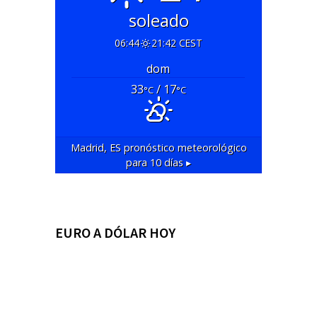
soleado
06:44
21:42 CEST
dom
33
/ 17
°C
°C
Madrid, ES
pronóstico meteorológico
para 10 días ▸
EURO A DÓLAR HOY