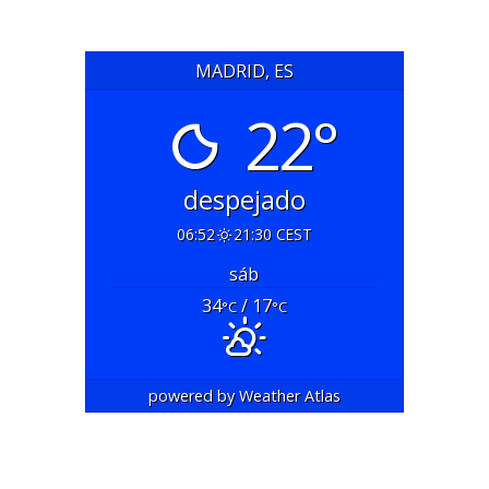
MADRID, ES
22°
despejado
06:52
21:30 CEST
sáb
34
/ 17
°C
°C
powered by
Weather Atlas