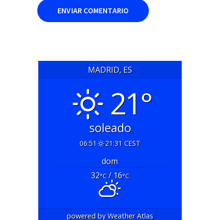
MADRID, ES
21°
soleado
06:51
21:31 CEST
dom
32
/ 16
°C
°C
powered by
Weather Atlas