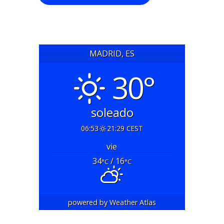
MADRID, ES
30°
soleado
06:53
21:29 CEST
vie
34
/ 16
°C
°C
powered by
Weather Atlas