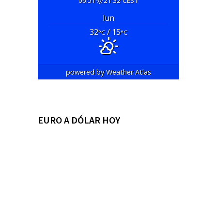
06:51
21:32 CEST
lun
32
/ 15
°C
°C
powered by
Weather Atlas
EURO A DÓLAR HOY