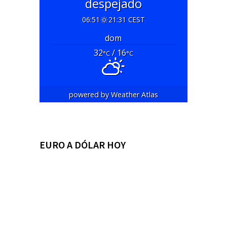
despejado
06:51
21:31 CEST
dom
32
/ 16
°C
°C
powered by
Weather Atlas
EURO A DÓLAR HOY