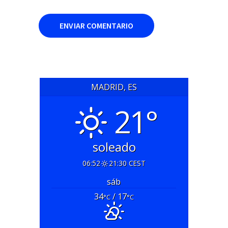
MADRID, ES
21°
soleado
06:52
21:30 CEST
sáb
34
/ 17
°C
°C