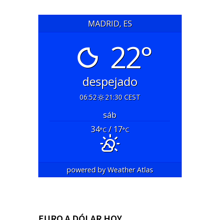
MADRID, ES
22°
despejado
06:52
21:30 CEST
sáb
34
/ 17
°C
°C
powered by
Weather Atlas
EURO A DÓLAR HOY