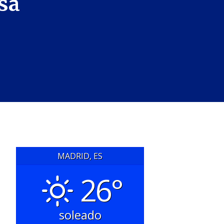
asa
MADRID, ES
26°
soleado