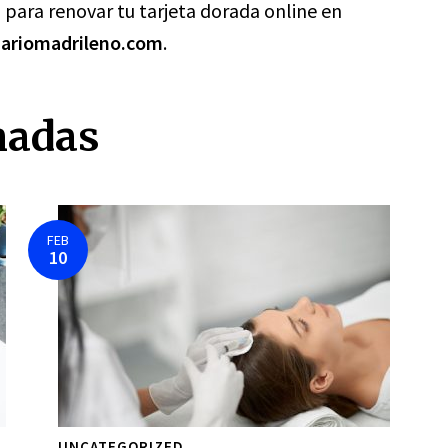
para renovar tu tarjeta dorada online en
ariomadrileno.com
.
nadas
FEB
10
UNCATEGORIZED