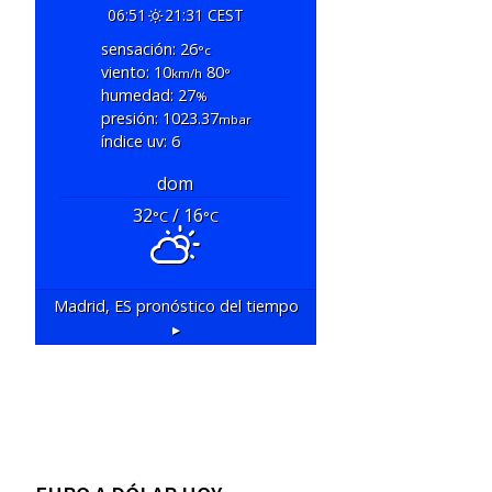
06:51
21:31 CEST
sensación: 26
°c
viento: 10
80
km/h
°
humedad: 27
%
presión: 1023.37
mbar
índice uv: 6
dom
32
/ 16
°C
°C
Madrid, ES
pronóstico del tiempo
▸