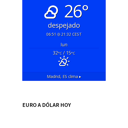
26°
despejado
06:51
21:32 CEST
lun
32
/ 15
°C
°C
Madrid, ES
clima ▸
EURO A DÓLAR HOY