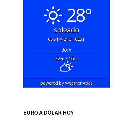
28°
soleado
06:51
21:31 CEST
dom
32
/ 16
°C
°C
powered by
Weather Atlas
EURO A DÓLAR HOY