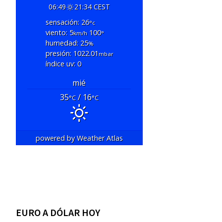
06:49
21:34 CEST
sensación: 26
°c
viento: 5
100
km/h
°
humedad: 25
%
presión: 1022.01
mbar
índice uv: 0
mié
35
/ 16
°C
°C
powered by
Weather Atlas
EURO A DÓLAR HOY