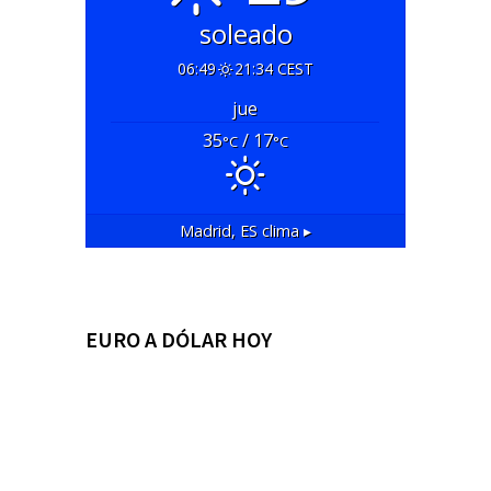
soleado
06:49
21:34 CEST
jue
35
/ 17
°C
°C
Madrid, ES
clima ▸
EURO A DÓLAR HOY