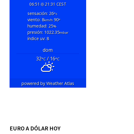
06:51
21:31 CEST
sensación: 26
°c
viento: 8
90
km/h
°
humedad: 25
%
presión: 1022.35
mbar
índice uv: 8
dom
32
/ 16
°C
°C
powered by
Weather Atlas
EURO A DÓLAR HOY