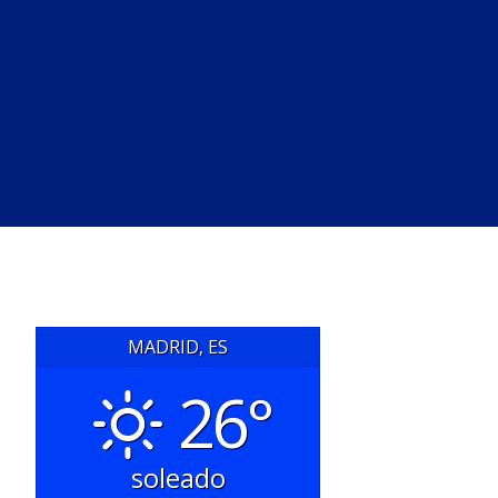
MADRID, ES
26°
soleado