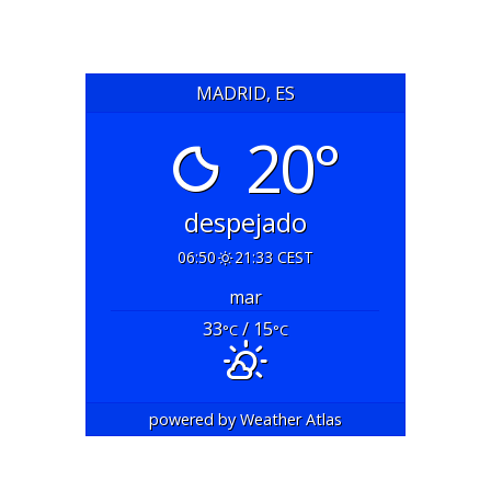
MADRID, ES
20°
despejado
06:50
21:33 CEST
mar
33
/ 15
°C
°C
powered by
Weather Atlas