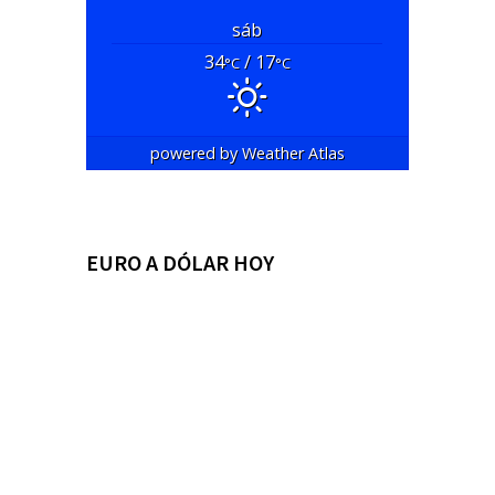
sáb
34
/ 17
°C
°C
powered by
Weather Atlas
EURO A DÓLAR HOY