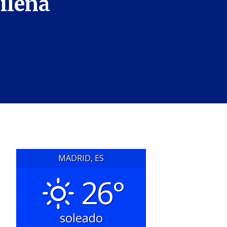
ileña
MADRID, ES
26°
soleado