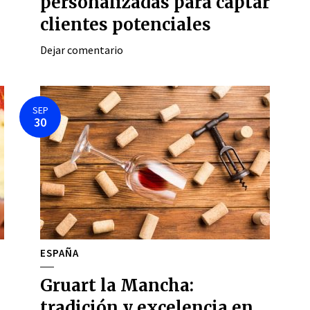
personalizadas para captar
clientes potenciales
Dejar comentario
SEP
30
ESPAÑA
Gruart la Mancha:
tradición y excelencia en