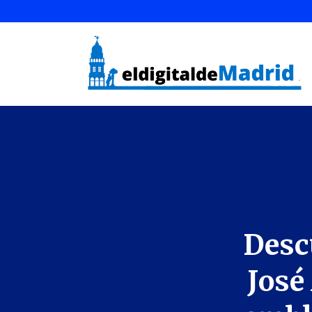
Descu
José