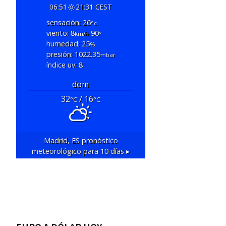
06:51
21:31 CEST
sensación: 26
°c
viento: 8
90
km/h
°
humedad: 25
%
presión: 1022.35
mbar
índice uv: 8
dom
32
/ 16
°C
°C
Madrid, ES
pronóstico
meteorológico para 10 días ▸