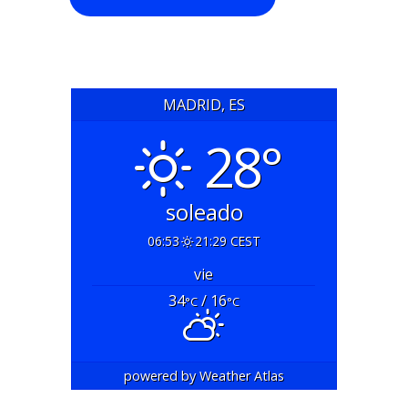
MADRID, ES
28°
soleado
06:53
21:29 CEST
vie
34
/ 16
°C
°C
powered by
Weather Atlas