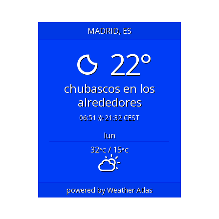
MADRID, ES
22°
chubascos en los
alrededores
06:51
21:32 CEST
lun
32
/ 15
°C
°C
powered by
Weather Atlas