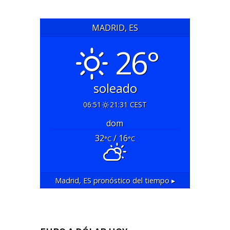
MADRID, ES
26°
soleado
06:51
21:31 CEST
dom
32
/ 16
°C
°C
Madrid, ES
pronóstico del tiempo ▸