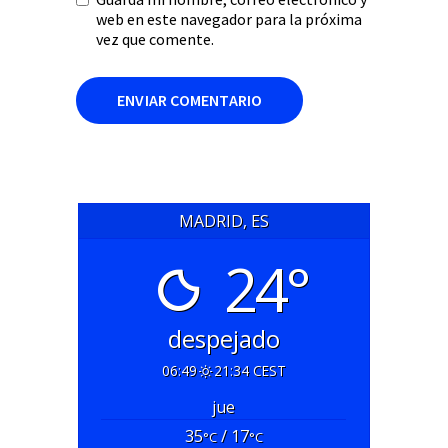
web en este navegador para la próxima
vez que comente.
MADRID, ES
24°
despejado
06:49
21:34 CEST
jue
35
/ 17
°C
°C