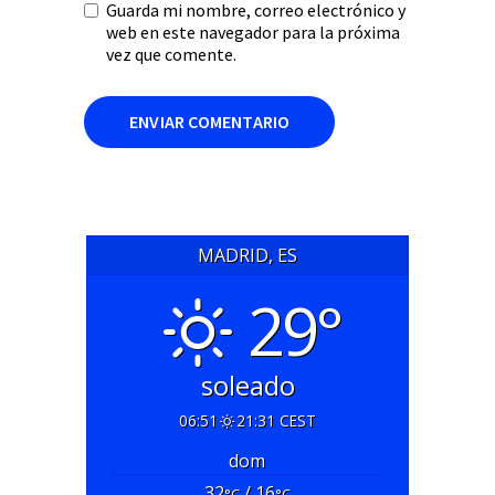
Guarda mi nombre, correo electrónico y
web en este navegador para la próxima
vez que comente.
MADRID, ES
29°
soleado
06:51
21:31 CEST
dom
32
/ 16
°C
°C