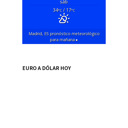
sáb
34
/ 17
°C
°C
Madrid, ES
pronóstico meteorológico
para mañana ▸
EURO A DÓLAR HOY