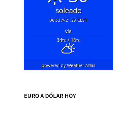
soleado
06:53
21:29 CEST
vie
34
/ 16
°C
°C
powered by
Weather Atlas
EURO A DÓLAR HOY