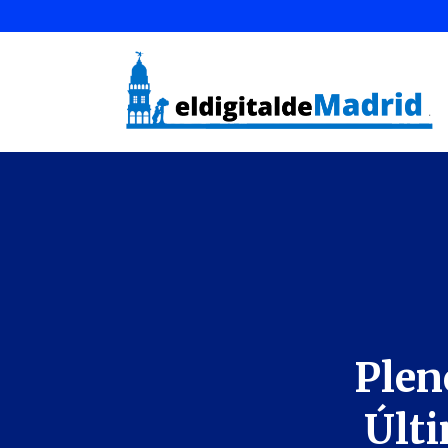
Plen
Últi