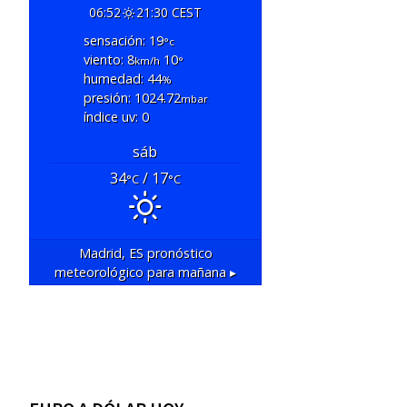
06:52
21:30 CEST
sensación: 19
°c
viento: 8
10
km/h
°
humedad: 44
%
presión: 1024.72
mbar
índice uv: 0
sáb
34
/ 17
°C
°C
Madrid, ES
pronóstico
meteorológico para mañana ▸