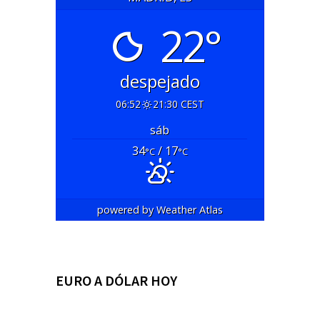
22°
despejado
06:52
21:30 CEST
sáb
34
/ 17
°C
°C
powered by
Weather Atlas
EURO A DÓLAR HOY