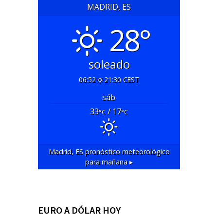
MADRID, ES
28°
soleado
06:52
21:30 CEST
sáb
33
/ 17
°C
°C
Madrid, ES
pronóstico meteorológico
para mañana ▸
EURO A DÓLAR HOY