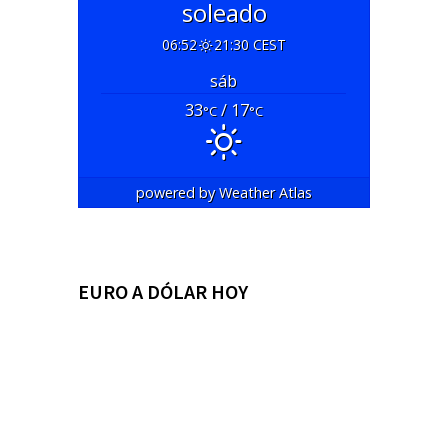
soleado
06:52
21:30 CEST
sáb
33
/ 17
°C
°C
powered by
Weather Atlas
EURO A DÓLAR HOY