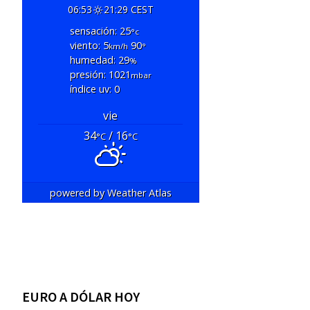
06:53
21:29 CEST
sensación: 25
°c
viento: 5
90
km/h
°
humedad: 29
%
presión: 1021
mbar
índice uv: 0
vie
34
/ 16
°C
°C
powered by
Weather Atlas
EURO A DÓLAR HOY