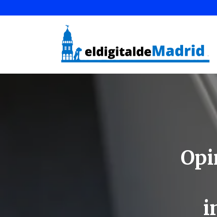
Opi
i