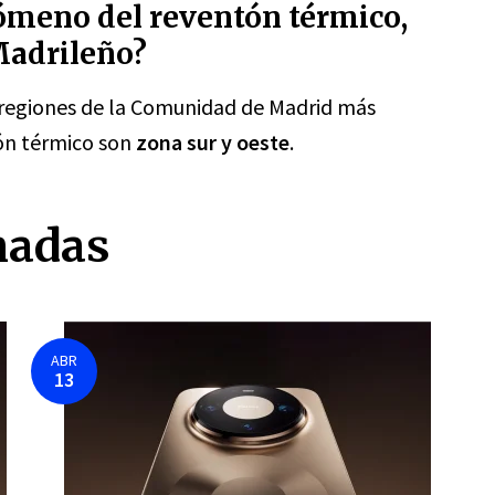
nómeno del reventón térmico,
Madrileño?
s regiones de la Comunidad de Madrid más
ón térmico son
zona sur y oeste
.
nadas
ABR
13