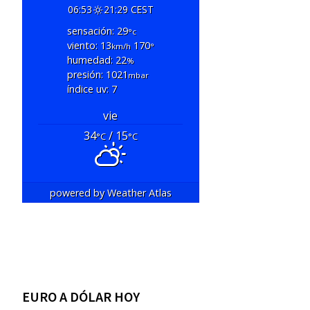
06:53
21:29 CEST
sensación: 29
°c
viento: 13
170
km/h
°
humedad: 22
%
presión: 1021
mbar
índice uv: 7
vie
34
/ 15
°C
°C
powered by
Weather Atlas
EURO A DÓLAR HOY