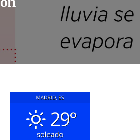
ión
MADRID, ES
29°
soleado