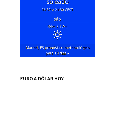
soleado
06:52
21:30 CEST
sáb
34
/ 17
°C
°C
Madrid, ES
pronóstico meteorológico
para 10 días ▸
EURO A DÓLAR HOY