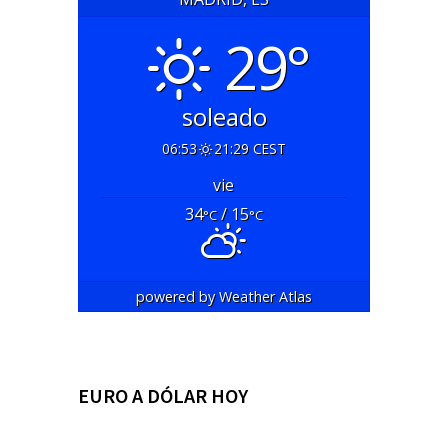
29°
soleado
06:53
21:29 CEST
vie
34
/ 15
°C
°C
powered by
Weather Atlas
EURO A DÓLAR HOY