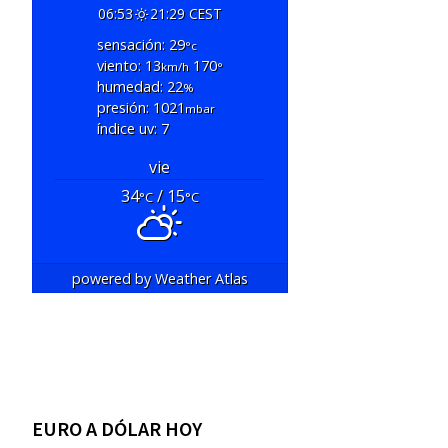
06:53
21:29 CEST
sensación: 29
°c
viento: 13
170
km/h
°
humedad: 22
%
presión: 1021
mbar
índice uv: 7
vie
34
/ 15
°C
°C
powered by
Weather Atlas
EURO A DÓLAR HOY