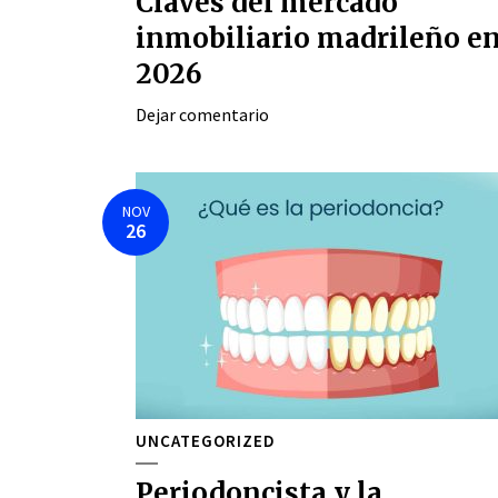
Claves del mercado
inmobiliario madrileño e
2026
Dejar comentario
NOV
26
UNCATEGORIZED
Periodoncista y la