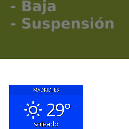
MADRID, ES
29°
soleado