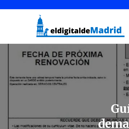
Guí
dema