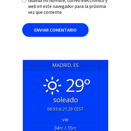
Guarda mi nombre, correo electrónico y
web en este navegador para la próxima
vez que comente.
MADRID, ES
29°
soleado
06:53
21:29 CEST
vie
34
/ 15
°C
°C