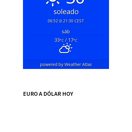
soleado
06:52
21:30 CEST
sáb
33
/ 17
°C
°C
powered by
Weather Atlas
EURO A DÓLAR HOY