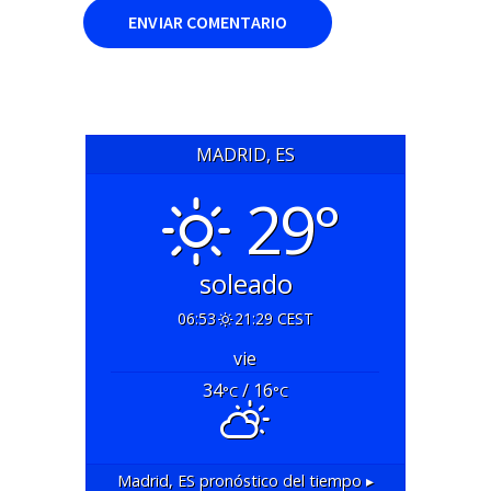
MADRID, ES
29°
soleado
06:53
21:29 CEST
vie
34
/ 16
°C
°C
Madrid, ES
pronóstico del tiempo ▸