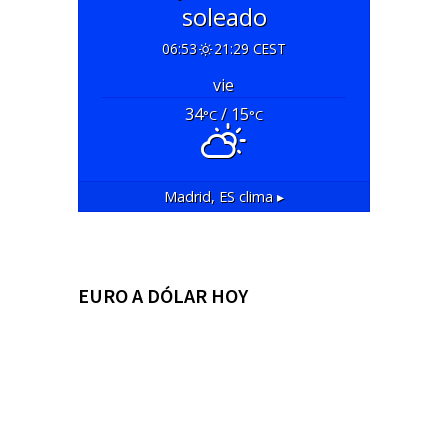
soleado
06:53
21:29 CEST
vie
34
/ 15
°C
°C
Madrid, ES
clima ▸
EURO A DÓLAR HOY