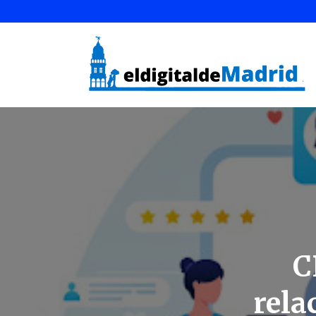
C
rela