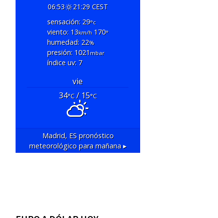
06:53
21:29 CEST
sensación: 29
°c
viento: 13
170
km/h
°
humedad: 22
%
presión: 1021
mbar
índice uv: 7
vie
34
/ 15
°C
°C
Madrid, ES
pronóstico
meteorológico para mañana ▸