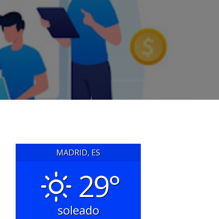
MADRID, ES
29°
soleado