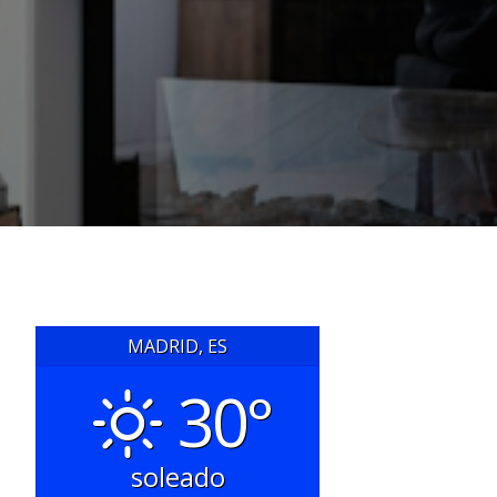
MADRID, ES
30°
soleado