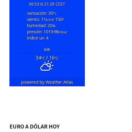
06:53
21:29 CEST
sensación: 30
°c
viento: 11
150
km/h
°
humedad: 20
%
presión: 1019.98
mbar
índice uv: 4
vie
34
/ 16
°C
°C
powered by
Weather Atlas
EURO A DÓLAR HOY