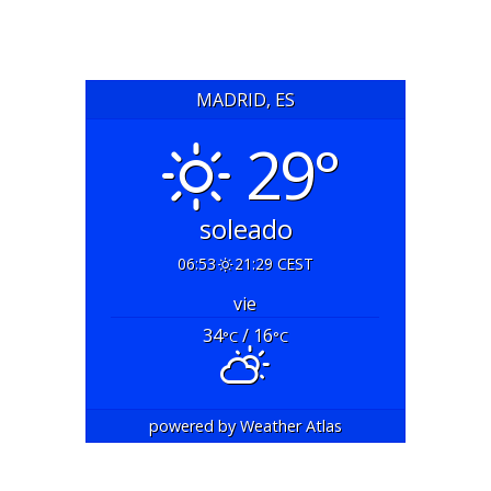
MADRID, ES
29°
soleado
06:53
21:29 CEST
vie
34
/ 16
°C
°C
powered by
Weather Atlas