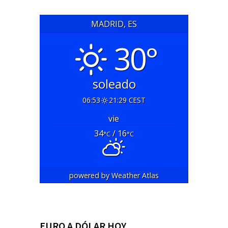
MADRID, ES
30°
soleado
06:53
21:29 CEST
vie
34
/ 16
°C
°C
powered by
Weather Atlas
EURO A DÓLAR HOY