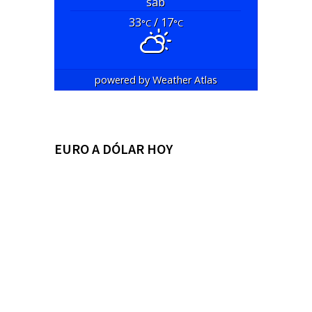
sáb
33
/ 17
°C
°C
powered by
Weather Atlas
EURO A DÓLAR HOY