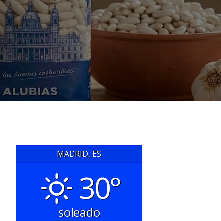
MADRID, ES
30°
soleado