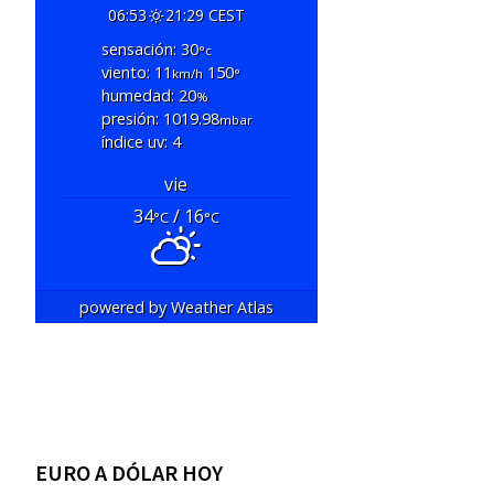
06:53
21:29 CEST
sensación: 30
°c
viento: 11
150
km/h
°
humedad: 20
%
presión: 1019.98
mbar
índice uv: 4
vie
34
/ 16
°C
°C
powered by
Weather Atlas
EURO A DÓLAR HOY